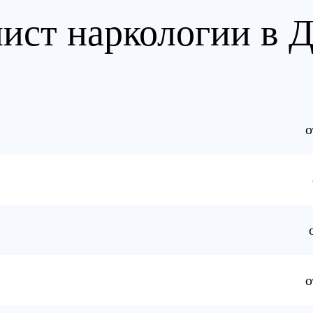
ист наркологии в 
о
о