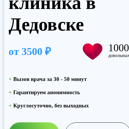
клиника в
Прикрепить файл
Нажимая
Дедовске
Запись на приём
политик
Нажим
Отправить резюме
поли
100
от
3500 ₽
довольных
+
Вызов врача за 30 - 50 минут
+
Гарантируем анонимность
+
Круглосуточно, без выходных