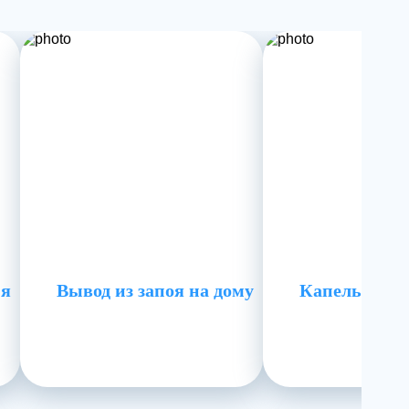
ия
Вывод из запоя на дому
Капельница 