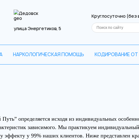
Дедовск
Круглосуточно (без
улица Энергетиков, 5
А
НАРКОЛОГИЧЕСКАЯ ПОМОЩЬ
КОДИРОВАНИЕ ОТ
приём
 резюме
Ваш телефон
Ваш телефон
аша заявка отправле
 Путь” определяется исходя из индивидуальных особенн
рач свяжется с вами в самое ближайшее 
рактеристик зависимого. Мы практикуем индивидуальный 
у эффекту у 99% наших клиентов. Ниже представлен кра