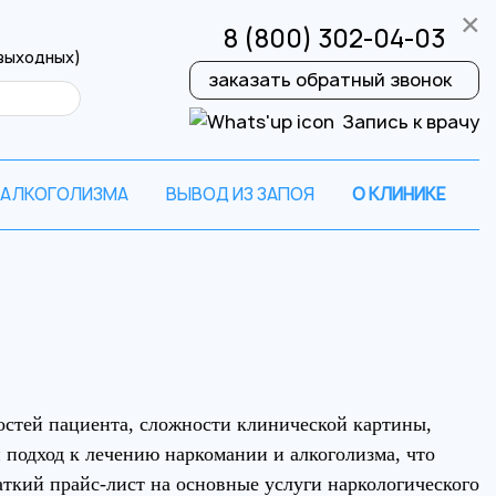
×
8 (800) 302-04-03
 выходных)
заказать обратный звонок
Запись к врачу
 АЛКОГОЛИЗМА
ВЫВОД ИЗ ЗАПОЯ
О КЛИНИКЕ
на
остей пациента, сложности клинической картины,
время!
подход к лечению наркомании и алкоголизма, что
ткий прайс-лист на основные услуги наркологического