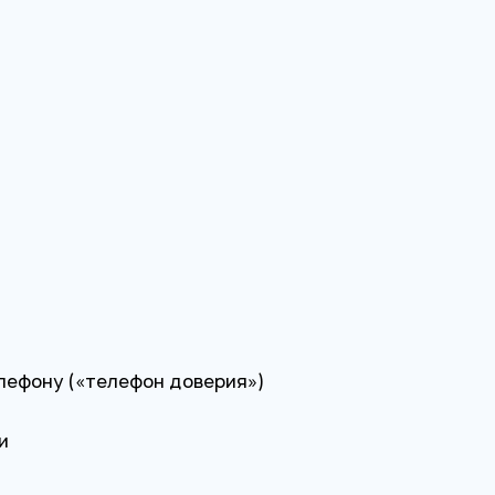
лефону («телефон доверия»)
и