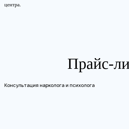
центра.
Прикрепить файл
Нажимая
Запись на приём
политик
Нажим
Отправить резюме
поли
Прайс-ли
Консультация нарколога и психолога