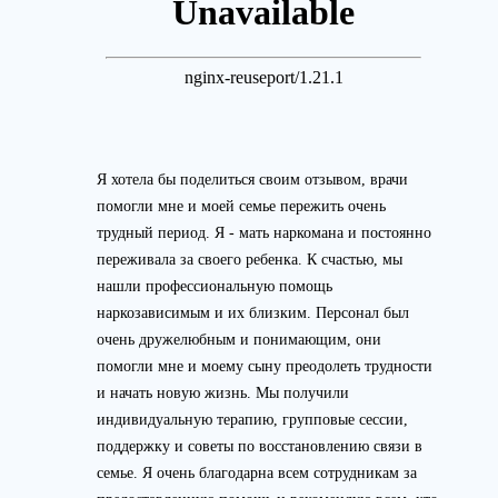
Прикрепить файл
Запись на приём
Отправить резюме
Вернуться на главную
Нажимая кнопку 'Запись на приём' вы соглашаетесь
с
Я хотела бы поделиться своим отзывом, врачи
политикой конфеденциальности
данного сайта
помогли мне и моей семье пережить очень
Нажимая кнопку 'Отправить резюме' вы соглашаетесь
с
трудный период. Я - мать наркомана и постоянно
политикой конфеденциальности
данного сайта
переживала за своего ребенка. К счастью, мы
нашли профессиональную помощь
наркозависимым и их близким. Персонал был
очень дружелюбным и понимающим, они
помогли мне и моему сыну преодолеть трудности
и начать новую жизнь. Мы получили
индивидуальную терапию, групповые сессии,
поддержку и советы по восстановлению связи в
семье. Я очень благодарна всем сотрудникам за