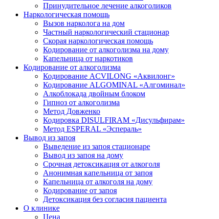
Принудительное лечение алкоголиков
Наркологическая помощь
Вызов нарколога на дом
Частный наркологический стационар
Скорая наркологическая помощь
Кодирование от алкоголизма на дому
Капельница от наркотиков
Кодирование от алкоголизма
Кодирование ACVILONG «Аквилонг»
Кодирование ALGOMINAL «Алгоминал»
Алкоблокада двойным блоком
Гипноз от алкоголизма
Метод Довженко
Кодировка DISULFIRAM «Дисульфирам»
Метод ESPERAL «Эспераль»
Вывод из запоя
Выведение из запоя стационаре
Вывод из запоя на дому
Срочная детоксикация от алкоголя
Анонимная капельница от запоя
Капельница от алкоголя на дому
Кодирование от запоя
Детоксикация без согласия пациента
О клинике
Цена