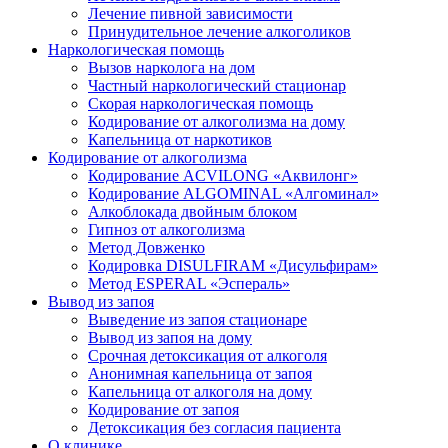
Лечение пивной зависимости
Принудительное лечение алкоголиков
Наркологическая помощь
Вызов нарколога на дом
Частный наркологический стационар
Скорая наркологическая помощь
Кодирование от алкоголизма на дому
Капельница от наркотиков
Кодирование от алкоголизма
Кодирование ACVILONG «Аквилонг»
Кодирование ALGOMINAL «Алгоминал»
Алкоблокада двойным блоком
Гипноз от алкоголизма
Метод Довженко
Кодировка DISULFIRAM «Дисульфирам»
Метод ESPERAL «Эспераль»
Вывод из запоя
Выведение из запоя стационаре
Вывод из запоя на дому
Срочная детоксикация от алкоголя
Анонимная капельница от запоя
Капельница от алкоголя на дому
Кодирование от запоя
Детоксикация без согласия пациента
О клинике