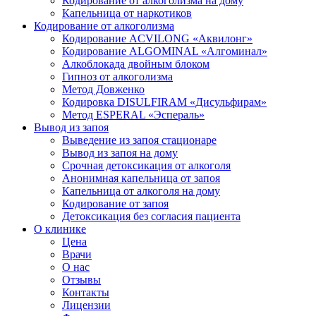
Кодирование от алкоголизма на дому
Капельница от наркотиков
Кодирование от алкоголизма
Кодирование ACVILONG «Аквилонг»
Кодирование ALGOMINAL «Алгоминал»
Алкоблокада двойным блоком
Гипноз от алкоголизма
Метод Довженко
Кодировка DISULFIRAM «Дисульфирам»
Метод ESPERAL «Эспераль»
Вывод из запоя
Выведение из запоя стационаре
Вывод из запоя на дому
Срочная детоксикация от алкоголя
Анонимная капельница от запоя
Капельница от алкоголя на дому
Кодирование от запоя
Детоксикация без согласия пациента
О клинике
Цена
Врачи
О нас
Отзывы
Контакты
Лицензии