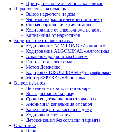
Принудительное лечение алкоголиков
Наркологическая помощь
Вызов нарколога на дом
Частный наркологический стационар
Скорая наркологическая помощь
Кодирование от алкоголизма на дому
Капельница от наркотиков
Кодирование от алкоголизма
Кодирование ACVILONG «Аквилонг»
Кодирование ALGOMINAL «Алгоминал»
Алкоблокада двойным блоком
Гипноз от алкоголизма
Метод Довженко
Кодировка DISULFIRAM «Дисульфирам»
Метод ESPERAL «Эспераль»
Вывод из запоя
Выведение из запоя стационаре
Вывод из запоя на дому
Срочная детоксикация от алкоголя
Анонимная капельница от запоя
Капельница от алкоголя на дому
Кодирование от запоя
Детоксикация без согласия пациента
О клинике
Цена