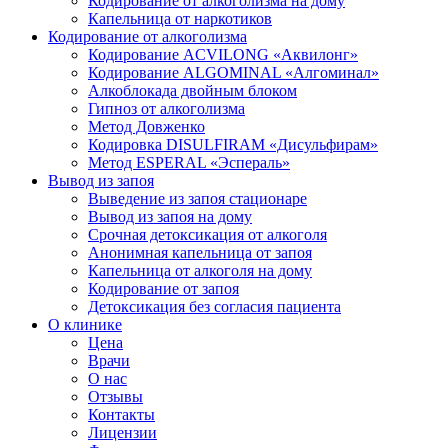
Кодирование от алкоголизма на дому
Капельница от наркотиков
Кодирование от алкоголизма
Кодирование ACVILONG «Аквилонг»
Кодирование ALGOMINAL «Алгоминал»
Алкоблокада двойным блоком
Гипноз от алкоголизма
Метод Довженко
Кодировка DISULFIRAM «Дисульфирам»
Метод ESPERAL «Эспераль»
Вывод из запоя
Выведение из запоя стационаре
Вывод из запоя на дому
Срочная детоксикация от алкоголя
Анонимная капельница от запоя
Капельница от алкоголя на дому
Кодирование от запоя
Детоксикация без согласия пациента
О клинике
Цена
Врачи
О нас
Отзывы
Контакты
Лицензии