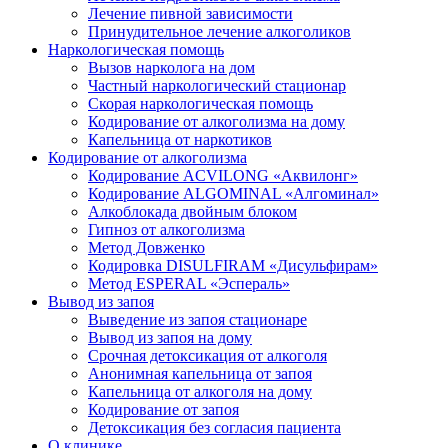
Лечение пивной зависимости
Принудительное лечение алкоголиков
Наркологическая помощь
Вызов нарколога на дом
Частный наркологический стационар
Скорая наркологическая помощь
Кодирование от алкоголизма на дому
Капельница от наркотиков
Кодирование от алкоголизма
Кодирование ACVILONG «Аквилонг»
Кодирование ALGOMINAL «Алгоминал»
Алкоблокада двойным блоком
Гипноз от алкоголизма
Метод Довженко
Кодировка DISULFIRAM «Дисульфирам»
Метод ESPERAL «Эспераль»
Вывод из запоя
Выведение из запоя стационаре
Вывод из запоя на дому
Срочная детоксикация от алкоголя
Анонимная капельница от запоя
Капельница от алкоголя на дому
Кодирование от запоя
Детоксикация без согласия пациента
О клинике