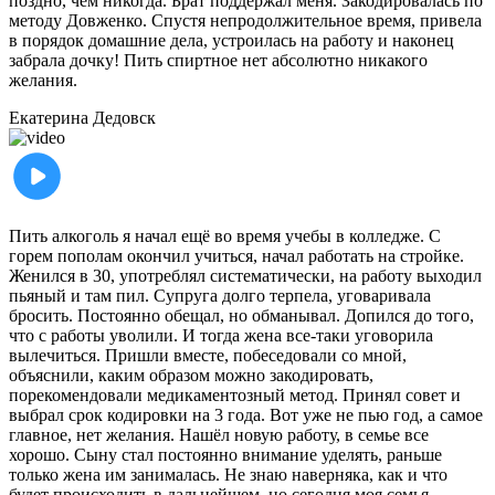
поздно, чем никогда. Брат поддержал меня. Закодировалась по
методу Довженко. Спустя непродолжительное время, привела
в порядок домашние дела, устроилась на работу и наконец
забрала дочку! Пить спиртное нет абсолютно никакого
желания.
Екатерина
Дедовск
Пить алкоголь я начал ещё во время учебы в колледже. С
горем пополам окончил учиться, начал работать на стройке.
Женился в 30, употреблял систематически, на работу выходил
пьяный и там пил. Супруга долго терпела, уговаривала
бросить. Постоянно обещал, но обманывал. Допился до того,
что с работы уволили. И тогда жена все-таки уговорила
вылечиться. Пришли вместе, побеседовали со мной,
объяснили, каким образом можно закодировать,
порекомендовали медикаментозный метод. Принял совет и
выбрал срок кодировки на 3 года. Вот уже не пью год, а самое
главное, нет желания. Нашёл новую работу, в семье все
хорошо. Сыну стал постоянно внимание уделять, раньше
только жена им занималась. Не знаю наверняка, как и что
будет происходить в дальнейшем, но сегодня моя семья