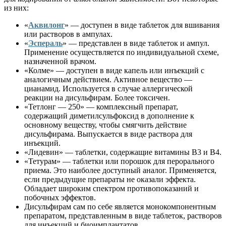
из них:
«
Аквилонг
» — доступен в виде таблеток для вшивания
или растворов в ампулах.
«
Эспераль
» — представлен в виде таблеток и ампул.
Применение осуществляется по индивидуальной схеме,
назначенной врачом.
«Колме» — доступен в виде капель или инъекций с
аналогичным действием. Активное вещество —
цианамид. Используется в случае аллергической
реакции на дисульфирам. Более токсичен.
«Тетлонг — 250» — комплексный препарат,
содержащий диметилсульфоксид в дополнение к
основному веществу, чтобы смягчить действие
дисульфирама. Выпускается в виде раствора для
инъекций.
«Лидевин» — таблетки, содержащие витамины B3 и B4.
«Тетурам» — таблетки или порошок для перорального
приема. Это наиболее доступный аналог. Применяется,
если предыдущие препараты не оказали эффекта.
Обладает широким спектром противопоказаний и
побочных эффектов.
Дисульфирам сам по себе является монокомпонентным
препаратом, представленным в виде таблеток, растворов
для инъекций и биоимплантатов.