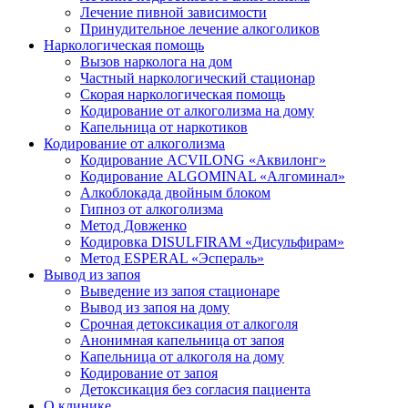
Лечение пивной зависимости
Принудительное лечение алкоголиков
Наркологическая помощь
Вызов нарколога на дом
Частный наркологический стационар
Скорая наркологическая помощь
Кодирование от алкоголизма на дому
Капельница от наркотиков
Кодирование от алкоголизма
Кодирование ACVILONG «Аквилонг»
Кодирование ALGOMINAL «Алгоминал»
Алкоблокада двойным блоком
Гипноз от алкоголизма
Метод Довженко
Кодировка DISULFIRAM «Дисульфирам»
Метод ESPERAL «Эспераль»
Вывод из запоя
Выведение из запоя стационаре
Вывод из запоя на дому
Срочная детоксикация от алкоголя
Анонимная капельница от запоя
Капельница от алкоголя на дому
Кодирование от запоя
Детоксикация без согласия пациента
О клинике