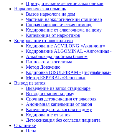
Принудительное лечение алкоголиков
Наркологическая помощь
Вызов нарколога на дом
Частный наркологический стационар
Скорая наркологическая помощь
Кодирование от алкоголизма на дому
Капельница от наркотиков
Кодирование от алкоголизма
Кодирование ACVILONG «Аквилонг»
Кодирование ALGOMINAL «Алгоминал»
Алкоблокада двойным блоком
Гипноз от алкоголизма
Метод Довженко
Кодировка DISULFIRAM «Дисульфирам»
Метод ESPERAL «Эспераль»
Вывод из запоя
Выведение из запоя стационаре
Вывод из запоя на дому
Срочная детоксикация от алкоголя
Анонимная капельница от запоя
Капельница от алкоголя на дому
Кодирование от запоя
Детоксикация без согласия пациента
О клинике
Цена