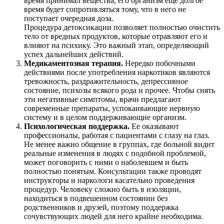
время принимал вещества, его организм еще долгое
время будет сопротивляться тому, что в него не
поступает очередная доза.
Процедура детоксикации позволяет полностью очистить
тело от вредных продуктов, которые отравляют его и
влияют на психику. Это важный этап, определяющий
успех дальнейших действий.
Медикаментозная терапия.
Нередко побочными
действиями после употребления наркотиков являются
тревожность, раздражительность, депрессивное
состояние, психозы всякого рода и прочее. Чтобы снять
эти негативные симптомы, врачи предлагают
современные препараты, успокаивающие нервную
систему и в целом поддерживающие организм.
Психологическая поддержка.
Ее оказывают
профессионалы, работая с пациентами с глазу на глаз.
Не менее важно общение в группах, где больной видит
реальные изменения в людях с подобной проблемой,
может поговорить с ними о наболевшем и быть
полностью понятым. Консультации также проводят
инструкторы и наркологи касательно проведения
процедур. Человеку сложно быть в изоляции,
находиться в подвешенном состоянии без
родственников и друзей, поэтому поддержка
сочувствующих людей для него крайне необходима.