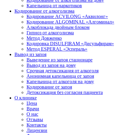
Кодирование от алкоголизма на дому
Капельница от наркотиков
Кодирование от алкоголизма
Кодирование ACVILONG «Аквилонг»
Кодирование ALGOMINAL «Алгоминал»
Алкоблокада двойным блоком
Гипноз от алкоголизма
Метод Довженко
Кодировка DISULFIRAM «Дисульфирам»
Метод ESPERAL «Эспераль»
Вывод из запоя
Выведение из запоя стационаре
Вывод из запоя на дому
Срочная детоксикация от алкоголя
Анонимная капельница от запоя
Капельница от алкоголя на дому
Кодирование от запоя
Детоксикация без согласия пациента
О клинике
Цена
Врачи
О нас
Отзывы
Контакты
Лицензии