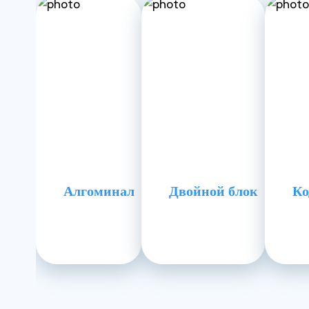
Алгоминал
Двойной блок
Ко
О методе кодиров
Кодирование от алкоголя по методу Довженко — извест
психотерапевтом в конце прошлого века. В течение 40
курение, алкоголизм, наркомания и игромания.