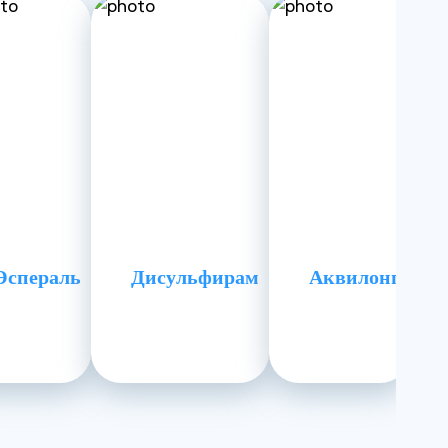
Эспераль
Дисульфирам
Аквилонг
я избавления от различных зависимостей, таких как