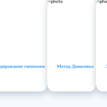
дирование гипнозом
Метод Довженко
ания
ная методика, разработанная советским
 лет эта методика широко применялась специалистами дл