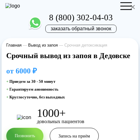
×
8 (800) 302-04-03
заказать обратный звонок
Главная
—
Вывод из запоя
—
Срочная детоксикация
Отправить резюме
Запись на приём
Срочный вывод из запоя в Дедовске
Ваше имя
Ваше имя
от
6000 ₽
+
Приедем за 30 - 50 минут
Ваша заявка
+
Гарантируем анонимность
+
Круглосуточно, без выходных
отправлена
Ваш телефон
Ваш телефон
1000+
довольных пациентов
Наш врач свяжется с вами в самое
ближайшее время!
Позвонить
Запись на приём