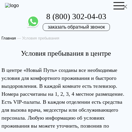
×
8 (800) 302-04-03
заказать обратный звонок
Главная
—
Условия пребывания
Отправить резюме
Запись на приём
Условия пребывания в центре
Ваше имя
Ваше имя
В центре «Новый Путь» созданы все необходимые
условия для комфортного проживания и быстрого
Ваша заявка
выздоровления. В каждой комнате есть телевизор.
Номера рассчитаны на 1, 2, 3, 4 местное размещение.
отправлена
Ваш телефон
Есть VIP-палаты. В каждом отделении есть средства
Ваш телефон
для вызова врача, медсестры или обслуживающего
Наш врач свяжется с вами в самое
персонала. Любую информацию об условиях
ближайшее время!
проживания вы можете уточнить, позвонив по