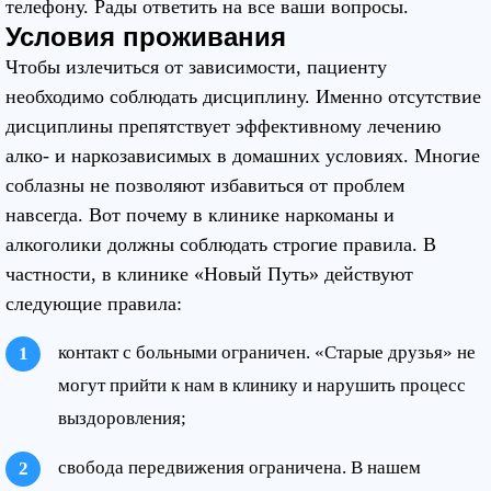
телефону. Рады ответить на все ваши вопросы.
Условия проживания
Прикрепить файл
Запись на приём
Чтобы излечиться от зависимости, пациенту
необходимо соблюдать дисциплину. Именно отсутствие
Отправить резюме
Вернуться на главную
дисциплины препятствует эффективному лечению
алко- и наркозависимых в домашних условиях. Многие
Нажимая кнопку 'Запись на приём' вы соглашаетесь
с
соблазны не позволяют избавиться от проблем
политикой конфеденциальности
данного сайта
навсегда. Вот почему в клинике наркоманы и
Нажимая кнопку 'Отправить резюме' вы соглашаетесь
с
алкоголики должны соблюдать строгие правила. В
политикой конфеденциальности
данного сайта
частности, в клинике «Новый Путь» действуют
следующие правила:
контакт с больными ограничен. «Старые друзья» не
могут прийти к нам в клинику и нарушить процесс
выздоровления;
свобода передвижения ограничена. В нашем