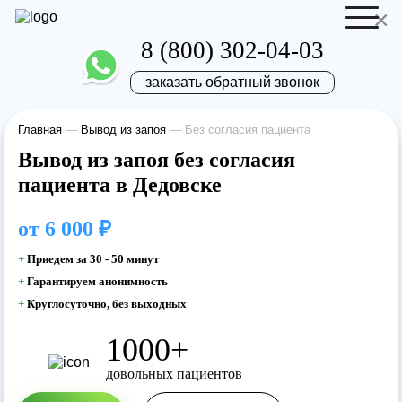
×
8 (800) 302-04-03
заказать обратный звонок
Главная
—
Вывод из запоя
—
Без согласия пациента
Отправить резюме
Запись на приём
Вывод из запоя без согласия
пациента в Дедовске
Ваше имя
Ваше имя
от
6 000 ₽
Ваша заявка
+
Приедем за 30 - 50 минут
+
Гарантируем анонимность
отправлена
Ваш телефон
+
Круглосуточно, без выходных
Ваш телефон
1000+
Наш врач свяжется с вами в самое
довольных пациентов
ближайшее время!